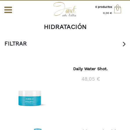
0 productos
0,00 €
INICIO
>
TIENDA ONLINE
> HIDRATACIÓN
Total:
0,00 €
HIDRATACIÓN
VER CESTA
FILTRAR
S
ALES
Daily Water Shot.
48,05 €