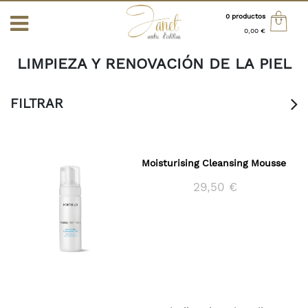
0 productos
0,00 €
INICIO
>
TIENDA ONLINE
> LIMPIEZA Y RENOVACIÓN DE LA PIEL
Total:
0,00 €
LIMPIEZA Y RENOVACIÓN DE LA PIEL
VER CESTA
FILTRAR
S
ALES
Moisturising Cleansing Mousse
29,50 €