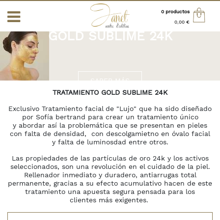
0 productos
0,00 €
GOLD SUBLIME 24K
Total:
0,00 €
VER CESTA
SABER MÁS
INICIO
>
TRATAMIENTOS
>
TRATAMIENTOS FACIALES
> GOLD
S
TRATAMIENTO GOLD SUBLIME 24K
SUBLIME 24K
Exclusivo Tratamiento facial de "Lujo" que ha sido diseñado
ALES
por Sofía bertrand para crear un tratamiento único
y abordar así la problemática que se presentan en pieles
con falta de densidad, con descolgamietno en óvalo facial
y falta de luminosdad entre otros.
Las propiedades de las partículas de oro 24k y los activos
seleccionados, son una revolución en el cuidado de la piel.
Rellenador inmediato y duradero, antiarrugas total
permanente, gracias a su efecto acumulativo hacen de este
tratamiento una apuesta segura pensada para los
clientes más exigentes.